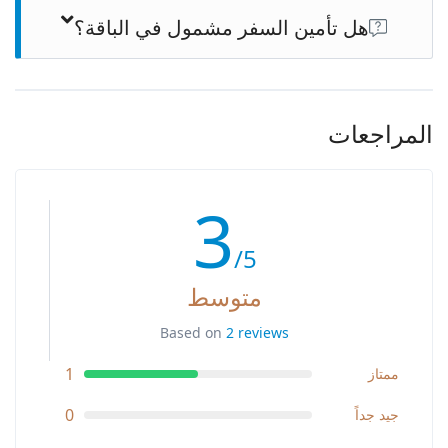
الرحلة. يرجى الاتصال بنا للحصول على مزيد من المعلومات.
هل تأمين السفر مشمول في الباقة؟
عادة لا يتم تضمين تأمين السفر في الحزمة. يوصى بشراء تأمين
السفر بشكل منفصل للحماية من الظروف غير المتوقعة.
المراجعات
3
/5
متوسط
Based on
2 reviews
1
ممتاز
0
جيد جداً