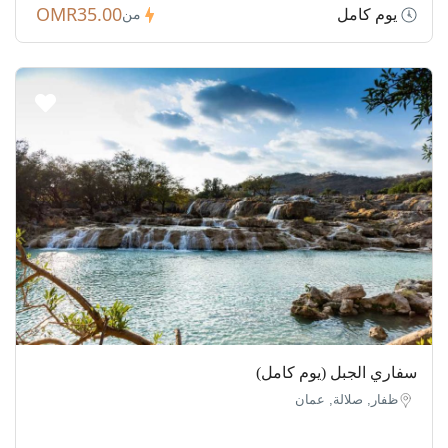
OMR35.00
يوم كامل
من
سفاري الجبل (يوم كامل)
ظفار, صلالة, عمان