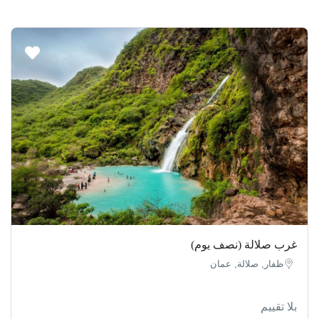
غرب صلالة (نصف يوم)
ظفار, صلالة, عمان
بلا تقييم