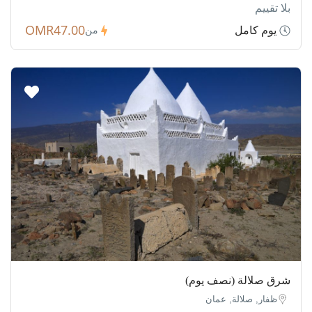
بلا تقييم
OMR47.00
يوم كامل
من
شرق صلالة (نصف يوم)
ظفار, صلالة, عمان