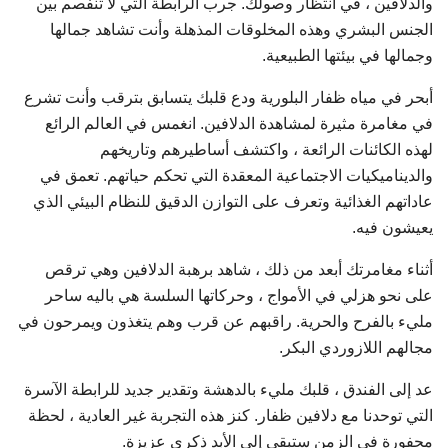
والدلافين ، في انتظار وصولك. جرب الرابطة التي لا تنفصم بين
الجنس البشري وهذه المخلوقات المذهلة وأنت تشاهد جمالها
وجمالها في بيئتها الطبيعية.
أبحر في مياه ظفار البلورية ودع قلبك يتسابق بترقب وأنت تشرع
في مغامرة مثيرة لمشاهدة الدلافين. انغمس في العالم الرائع
لهذه الكائنات الرائعة ، واكتشف أساطيرهم وتاريخهم
والديناميكيات الاجتماعية المعقدة التي تحكم حياتهم. تعمق في
عاداتهم الغذائية وتعرف على التوازن الدقيق للنظام البيئي الذي
يعيشون فيه.
أثناء مغامرتك أبعد من ذلك ، شاهد برهبة الدلافين وهي ترقص
على نحو هزلي في الأمواج ، وحركاتها السلسة هي باليه ساحر
مليء بالفرح والحرية. راقبهم عن قرب وهم يتغذون ويمرحون في
مجالهم اللازوردي البكر.
عد إلى الفندق ، قلبك مليء بالدهشة وتقدير جديد للرابطة الآسرة
التي توحدنا مع دلافين ظفار. كنز هذه التجربة غير العادية ، لحظة
محفورة في الزمن ستبقى إلى الأبد ذكرى عزيزة.