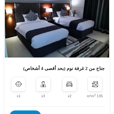
جناح من 2 غرفة نوم (بحد أقصى 4 أشخاص)
2
x1
x3
x2
135 m²m