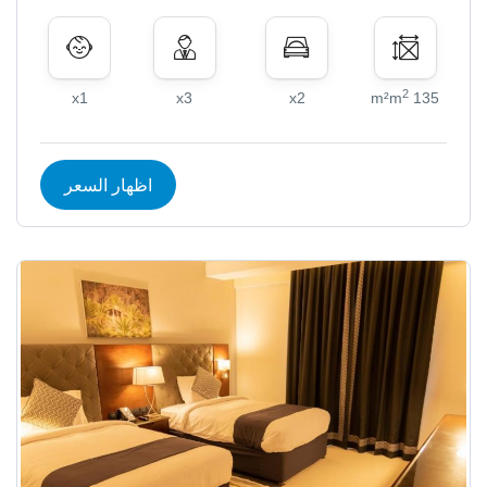
2
x1
x3
x2
135 m²m
اظهار السعر