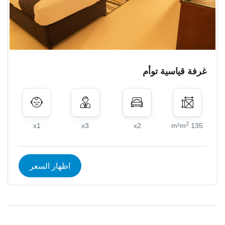
غرفة قياسية توأم
2
x1
x3
x2
135 m²m
اظهار السعر