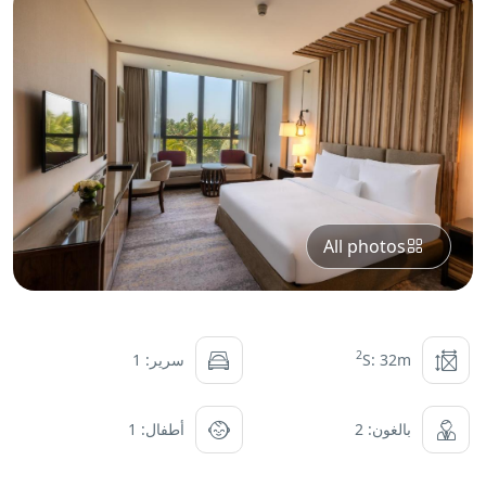
All photos
2
S: 32m
سرير: 1
بالغون: 2
أطفال: 1