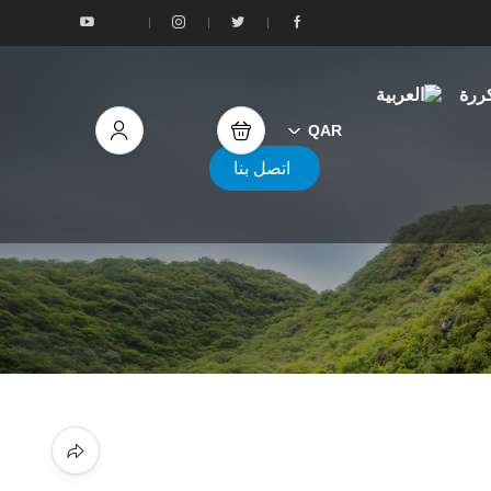
كررة
QAR
اتصل بنا