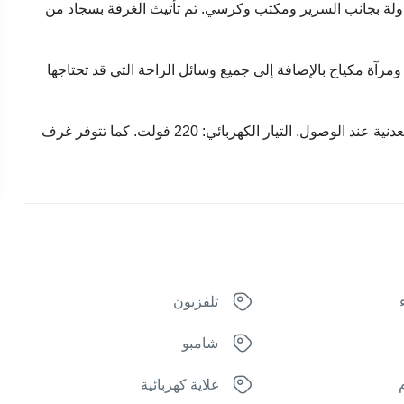
جناح جونيور من 1 سرير مزدوج أو 2 سرير فردي و 2 طاولة بجانب السرير ومكتب وكرسي. تم تأثيث الغرفة بسجاد من
آة مكياج بالإضافة إلى جميع وسائل الراحة التي قد تحتاجها
يتم تقديم زجاجة مجانية من النبيذ والفواكه الطازجة والمياه المعدنية عند الوصول. التيار الكهربائي: 220 فولت. كما تتوفر غرف
تلفزيون
شامبو
غلاية كهربائية